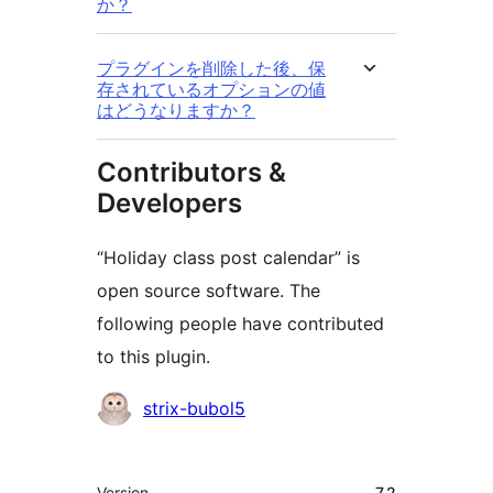
か？
プラグインを削除した後、保
存されているオプションの値
はどうなりますか？
Contributors &
Developers
“Holiday class post calendar” is
open source software. The
following people have contributed
to this plugin.
Contributors
strix-bubol5
Meta
Version
7.2