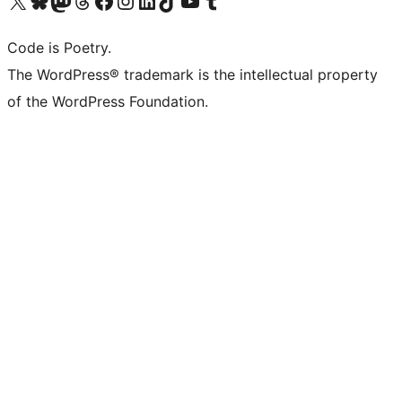
Visit our X (formerly Twitter) account
Visit our Bluesky account
Visit our Mastodon account
Visit our Threads account
Visit our Facebook page
Visit our Instagram account
Visit our LinkedIn account
Visit our TikTok account
Visit our YouTube channel
Visit our Tumblr account
Code is Poetry.
The WordPress® trademark is the intellectual property
of the WordPress Foundation.