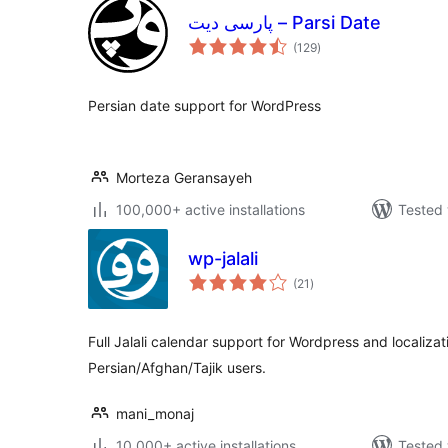
پارسی دیت – Parsi Date
total
(129
)
ratings
Persian date support for WordPress
Morteza Geransayeh
100,000+ active installations
Tested 
wp-jalali
total
(21
)
ratings
Full Jalali calendar support for Wordpress and localiza
Persian/Afghan/Tajik users.
mani_monaj
10,000+ active installations
Tested 