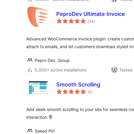
PeproDev Ultimate Invoice
total
(34
)
ratings
Advanced WooCommerce invoice plugin: create custo
attach to emails, and let customers download styled inv
Pepro Dev. Group
5,000+ active installations
Tested 
Smooth Scrolling
total
(2
)
ratings
Add sleek smooth scrolling to your site for seamless c
interaction.
Saeed Piri