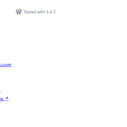
Tested with 3.4.2
s.com
↗
ss
↗