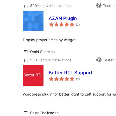
800+ active installations
Tested 
AZAN Plugin
total
(7
)
ratings
Display prayer times by widget.
Omid Shamloo
500+ active installations
Tested 
Better RTL Support
total
(2
)
ratings
Wordpress plugin for better Right to Left support for 
Salar Gholizadeh