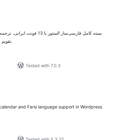
otal
ratings
بسته کامل فارسی‌ساز المنتور با 3،
تقویم شمسی، ویجت‌های نقشه نشان و آپارات.
Tested with 7.0.3
otal
ratings
i calendar and Farsi language support in Wordpress
Tested with 5.3.22