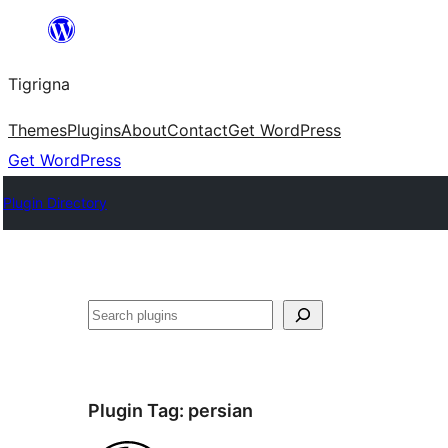
Skip
to
Tigrigna
content
Themes
Plugins
About
Contact
Get WordPress
Get WordPress
Plugin Directory
ድለ
Plugin Tag:
persian