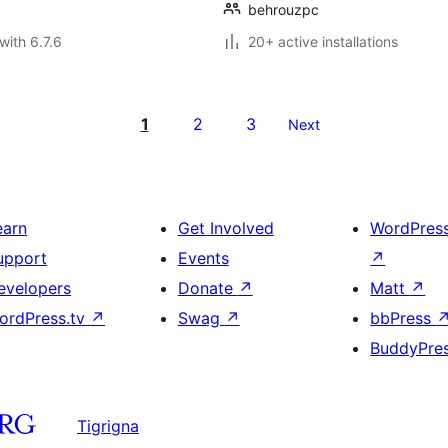
behrouzpc
with 6.7.6
20+ active installations
1
2
3
Next
earn
Get Involved
WordPres
upport
Events
↗
evelopers
Donate
↗
Matt
↗
ordPress.tv
↗
Swag
↗
bbPress
BuddyPre
Tigrigna