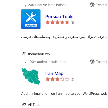
200+ active installations
Tested 
Persian Tools
total
(1
)
ratings
themefour wp
100+ active installations
Tested 
Iran Map
total
(2
)
ratings
Add minimal and nice iran map to your WordPress web 
Ali Taee