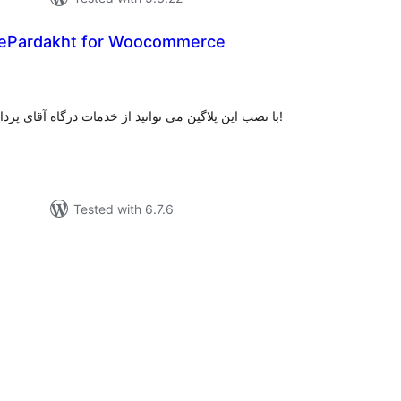
ePardakht for Woocommerce
tal
tings
با نصب این پلاگین می توانید از خدمات درگاه آقای پرداخت برای پلاگین ووکامرس استفاده کنید!
Tested with 6.7.6
tal
tings