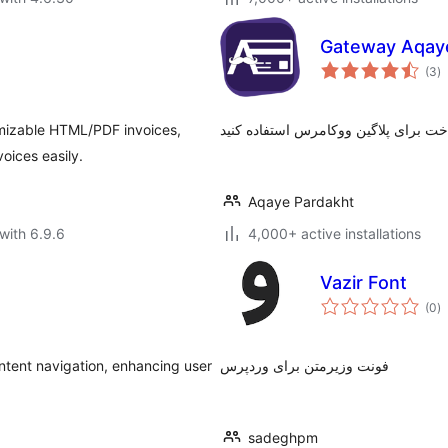
Gateway Aqay
to
(3
)
ra
mizable HTML/PDF invoices,
oices easily.
Aqaye Pardakht
with 6.9.6
4,000+ active installations
Vazir Font
to
(0
)
ra
ontent navigation, enhancing user
فونت وزیرمتن برای وردپرس
sadeghpm