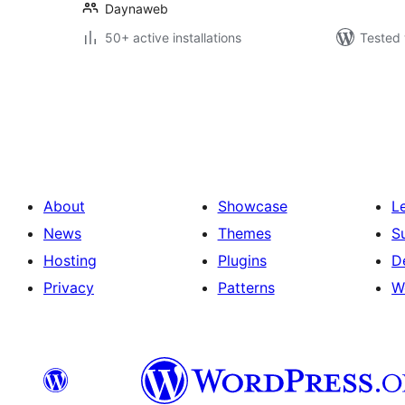
Daynaweb
50+ active installations
Tested 
Posts
pagination
About
Showcase
L
News
Themes
S
Hosting
Plugins
D
Privacy
Patterns
W